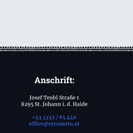
Anschrift:
Josef Teubl Straße 1
8295 St. Johann i. d. Haide
+43 3332 / 65 440
office@erromoto.at